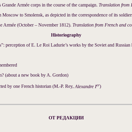
us Grande Armée corps in the course of the campaign.
Translation from
 Moscow to Smolensk, as depicted in the correspondence of its soldier
ande Armée (October – November 1812).
Translation from French and c
Historiography
: perception of E. Le Roi Ladurie’s works by the Soviet and Russian h
emembered
n? (about a new book by A. Gordon)
er
ted by one French historian (M.-P. Rey,
Alexandre I
)
ОТ РЕДАКЦИИ