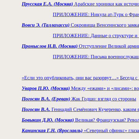
Прусская Е.А. (Москва)
Арабские хроники как источн
ПРИЛОЖЕНИЕ: Никула ат-Турк о Франц
Вовси Э. (Таллахасси)
Сокровища Венсеннского замка
ПРИЛОЖЕНИЕ:
Данные о структуре и
Промыслов Н.В. (Москва)
Отступление Великой армии
ПРИЛОЖЕНИЕ:
Письма военнослужащи
«Если это опубликовать, они вас разорвут…» Беседа 
Уваров П.Ю. (Москва)
Между «ежами» и «лисами»: во
Погосян В.А. (Ереван)
Жак Годшо: взгляд со стороны
Погосян В.А.
Геннадий Семёнович Кучеренко, каким 
Бовыкин Д.Ю. (Москва)
Великая? Французская? Револ
Канинская Г.Н. (Ярославль)
«Северный сфинкс» глазам