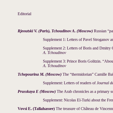
Editorial
Rjeoutski V. (Paris), Tchoudinov A. (Moscow)
Russian “par
Supplement 1: Letters of Pavel Stroganov
Supplement 2: Letters of Boris and Dmitry
A. Tchoudinov
Supplement 3: Prince Boris Golitzin. “About
A. Tchoudinov
Tchepourina M. (Moscow)
The “thermidorian” Camille Bab
Supplement: Letters of readers of
Journal de
Prusskaya E (Moscow)
The Arab chronicles as a primary 
Supplement: Nicolas El-Turki about the Fren
Vovsi E. (Tallahassee)
The treasure of Château de Vincenn