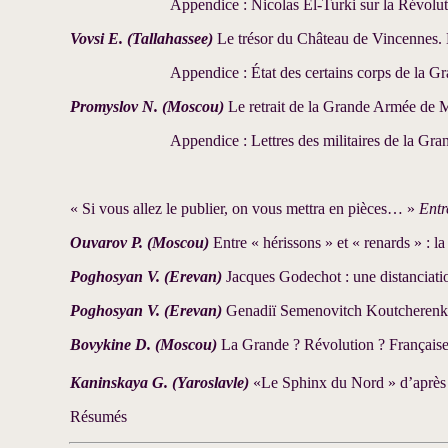
Appendice : Nicolas El-Turki sur la Révolut
Vovsi E. (Tallahassee)
Le trésor du Château de Vincennes.
Appendice : État des certains corps de la 
Promyslov N. (Moscou)
Le retrait de la Grande Armée de M
Appendice : Lettres des militaires de la G
« Si vous allez le publier, on vous mettra en pièces… »
Entr
Ouvarov P. (Moscou)
Entre « hérissons » et « renards » : 
Poghosyan V. (Erevan)
Jacques Godechot : une distanciati
Poghosyan V. (Erevan)
Genadiï Semenovitch Koutcherenko
Bovykine D. (Moscou)
La Grande ? Révolution ? Française
Kaninskaya G. (Yaroslavle)
«Le Sphinx du Nord » d’après l
Résumés