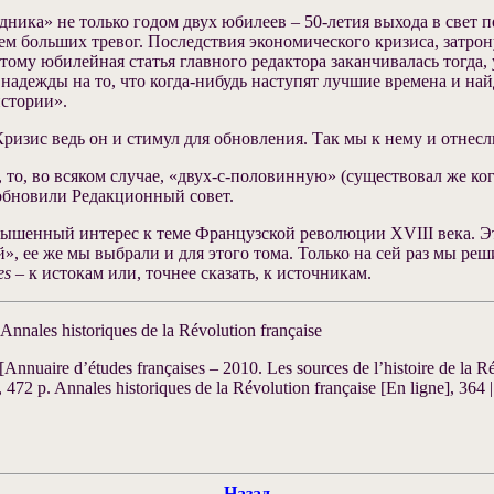
ника» не только годом двух юбилеев – 50-летия выхода в свет 
нем больших тревог. Последствия экономического кризиса, затро
му юбилейная статья главного редактора заканчивалась тогда, 
 надежды на то, что когда-нибудь наступят лучшие времена и най
истории».
 Кризис ведь он и стимул для обновления. Так мы к нему и отнесл
, то, во всяком случае, «двух-с-половинную» (существовал же к
 обновили Редакционный совет.
вышенный интерес к теме Французской революции XVIII века. Э
ый», ее же мы выбрали и для этого тома. Только на сей раз мы ре
tes
– к истокам или, точнее сказать, к источникам.
nnales historiques de la Révolution française
aire d’études françaises – 2010. Les sources de l’histoire de la Rév
2 p. Annales historiques de la Révolution française [En ligne], 364 | a
Назад