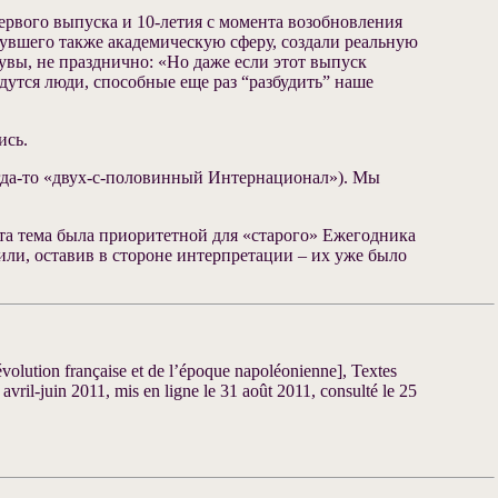
первого выпуска и 10-летия с момента возобновления
нувшего также академическую сферу, создали реальную
увы, не празднично: «Но даже если этот выпуск
дутся люди, способные еще раз “разбудить” наше
ись.
огда-то «двух-с-половинный Интернационал»). Мы
та тема была приоритетной для «старого» Ежегодника
шили, оставив в стороне интерпретации – их уже было
olution française et de l’époque napoléonienne], Textes
vril-juin 2011, mis en ligne le 31 août 2011, consulté le 25