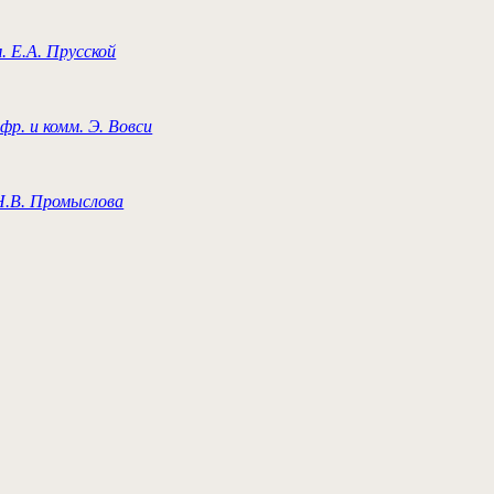
м. Е.А. Прусской
 фр. и комм. Э. Вовси
 Н.В. Промыслова