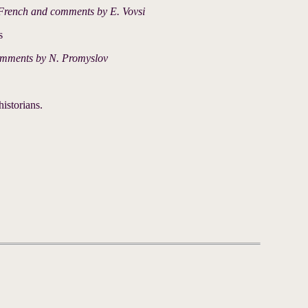
 French and comments by E. Vovsi
s
omments by N. Promyslov
istorians.