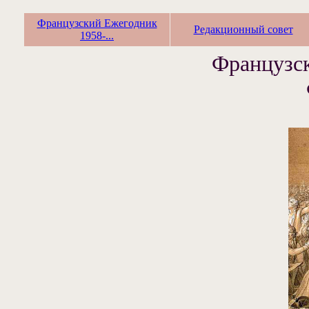
Французский Ежегодник
Редакционный совет
1958-...
Французск