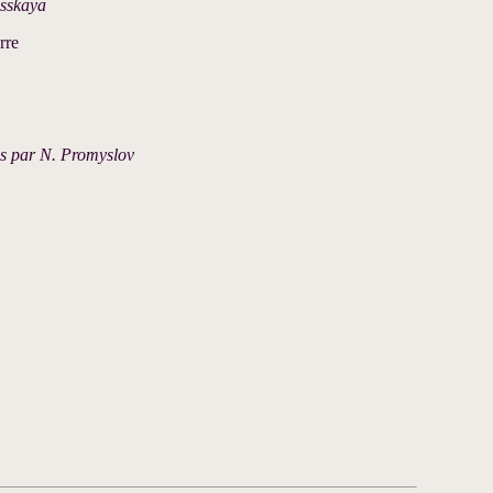
usskaya
rre
es par N. Promyslov