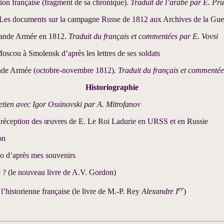
ion française (fragment de sa chronique).
Traduit de l’arabe par E. Pr
 Les documents sur la campagne Russe de 1812 aux Archives de la Gue
Grande Armée en 1812.
Traduit du français et commentées par E. Vovsi
oscou à Smolensk d’après les lettres de ses soldats
rande Armée (octobre-novembre 1812).
Traduit du français et commenté
Historiographie
etien avec Igor Ossinovski par A. Mitrofanov
la réception des œuvres de E. Le Roi Ladurie en URSS et en Russie
on
 d’après mes souvenirs
 ? (le nouveau livre de A.V. Gordon)
er
’historienne française (le livre de M.-P. Rey
Alexandre I
)