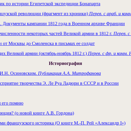
ик по истории Египетской экспедиции Бонапарта
узской революции (фрагмент из хроники)
Перев. с араб. и ком
. Документы кампании 1812 года в Военном архиве Франции
 численности некоторых частей Великой армии в 1812 г.
Перев. с
 от Москвы до Смоленска в письмах ее солдат
х Великой армии (октябрь-ноябрь 1812 г.)
Перев. с фр. и комм.
Историография
с И.Н. Осиновским.
Публикация А.А. Митрофанова
сприятие творчества Э. Ле Руа Ладюри в СССР и в России
я его помню
юция? (о новой книге А.В. Гордона)
и французского историка (О книге М.-П. Рей «Александр I»)