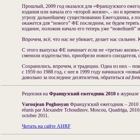
Прошлый, 2009 год оказался для «Французского ежегод
издания или начала его «второй жизни», ‑ но и време
угрозу дальнейшему существованию Ежегодника, а пото
окажется для “нового” ФЕ последним, не будем терять
издание, положив начало его теперь уже “новейшей” 
Впрочем, всё, что нас не убивает, делает нас сильнее.
С этого выпуска ФЕ начинает если не «третью жизнь»
сменили издательство, приобрели нового соиздателя,
Сохранились, впрочем, и традиции. Одна из них – по
с 1959 по 1988 год, с нее в 1999 году начинался «нов
довольно за последние десятилетия, обратиться
ad fon
Рецензия на
Французский ежегодник 2010
в журнале A
Varoujean Poghosyan
Французский ежегодник – 2010 [Annu
réunis par Alexandre Tchoudinov, Moscou, Quadriga, 2010, 47
octobre 2011.
Читать на сайте AHRF