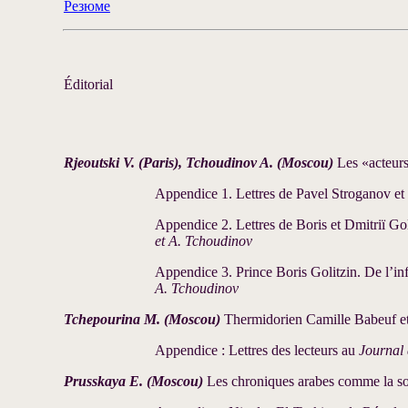
Резюме
Éditorial
Rjeoutski V. (Paris), Tchoudinov A. (Moscou)
Les «acteurs
Appendice 1. Lettres de Pavel Stroganov e
Appendice 2. Lettres de Boris et Dmitriï Go
et A. Tchoudinov
Appendice 3. Prince Boris Golitzin. De l’in
A. Tchoudinov
Tchepourina M. (Moscou)
Thermidorien Camille Babeuf et 
Appendice : Lettres des lecteurs au
Journal 
Prusskaya E. (Moscou)
Les chroniques arabes comme la sou