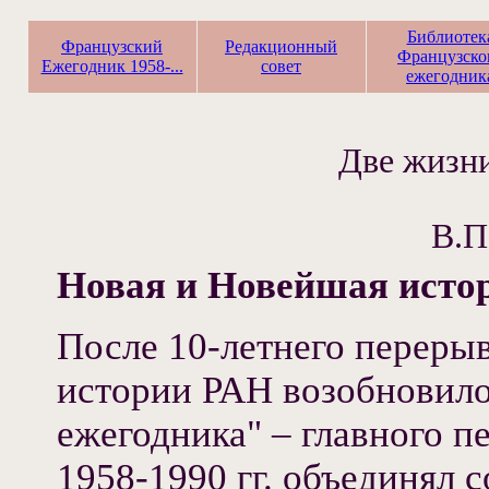
Библиотек
Французский
Редакционный
Французско
Ежегодник 1958-...
совет
ежегодник
Две жизни
В.П
Новая и Новейшая истори
После 10-летнего переры
истории РАН возобновило
ежегодника" – главного п
1958-1990 гг. объединял 