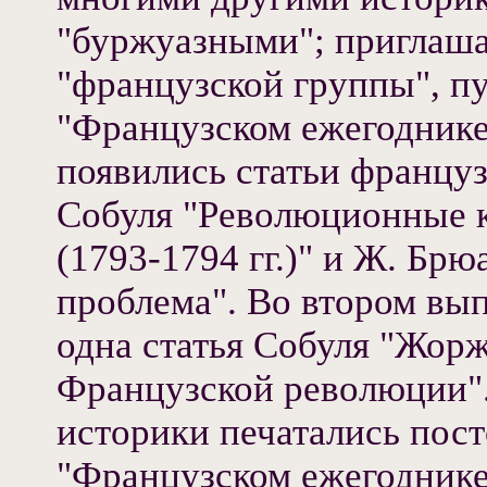
"буржуазными"; приглаша
"французской группы", пу
"Французском ежегоднике"
появились статьи францу
Собуля "Революционные 
(1793-1794 гг.)" и Ж. Бр
проблема". Во втором вы
одна статья Собуля "Жор
Французской революции"
историки печатались пос
"Французском ежегодник