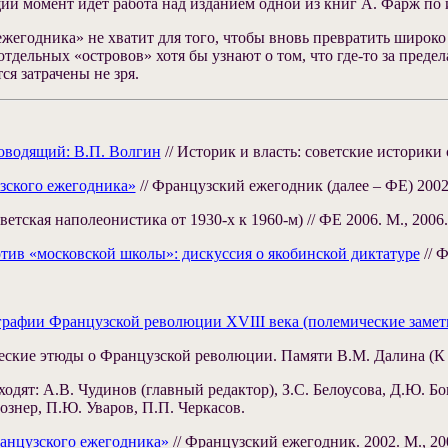
щий момент идет работа над изданием одной из книг А. Фарж по 
жегодника» не хватит для того, чтобы вновь превратить широко
тдельных «островов» хотя бы узнают о том, что где-то за преде
ся затрачены не зря.
оводящий: В.П. Волгин
// Историк и власть: советские историки 
зского ежегодника»
// Французский ежегодник (далее – ФЕ) 2002. 
тская наполеонистика от 1930-х к 1960-м) // ФЕ 2006. М., 2006. 
отив «московской школы»: дискуссия о якобинской диктатуре
// Ф
рафии Французской революции XVIII века (полемические замет
ские этюды о Французской революции. Памяти В.М. Далина (К 95
одят: А.В. Чудинов (главный редактор), З.С. Белоусова, Д.Ю. Бо
ознер, П.Ю. Уваров, П.П. Черкасов.
анцузского ежегодника»
// Французский ежегодник. 2002. М., 20