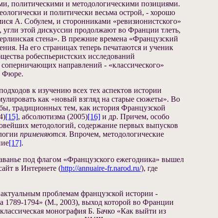
ими, политическими и методологическими позициями.
еологически и политически весьма острой, ‑ хорошо
мися А. Собулем, и сторонниками «ревизионистского»
, угли этой дискуссии продолжают во Франции тлеть,
«берлинская стена». В прежние времена «Французский
ения. На его страницах теперь печатаются и ученик
Общества робеспьеристских исследований
ля соперничающих направлений ‑ «классического»
и Фюре.
одходов к изучению всех тех аспектов истории
улировать как «новый взгляд на старые сюжеты». Во
бы, традиционных тем, как история Французской
4)
[15]
, абсолютизма (2005)
[16]
и др. Причем, особо
овейших методологий, содержание первых выпусков
ологии
применяются
. Впрочем, методологические
ние
[17]
.
плаванье под флагом «Французского ежегодника» вышел
сайт в Интернете (
http://annuaire-fr.narod.ru/
), где
о актуальным проблемам французской истории ‑
 1789-1794» (М., 2003), выход которой во Франции
 классическая монография Б. Бачко «Как выйти из