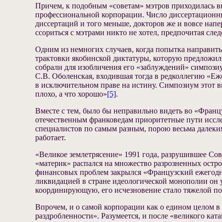
Причем, к подобным «советам» мэтров приходилась в
профессиональной корпорации. Число диссертационны
диссертаций и того меньше, докторов же и вовсе напе
ссориться с мэтрами никто не хотел, предпочитая сле
Одним из немногих случаев, когда попытка направит
трактовки якобинской диктатуры, которую предложил
собрали для изобличения его «заблуждений» симпозиу
С.В. Оболенская, входившая тогда в редколлегию «Еж
в исключительном праве на истину. Симпозиум этот 
плохо, а что хорошо»
[5]
.
Вместе с тем, было бы неправильно видеть во «Франц
отечественным франковедам приоритетные пути иссле
специалистов по самым разным, порою весьма далеким 
работает.
«Великое землетрясение» 1991 года, разрушившее Со
«материк» распался на множество разрозненных остро
финансовых проблем закрылся «Французский ежегодник
ликвидацией в стране идеологической монополии он 
координирующую, его исчезновение стало тяжелой по
Впрочем, и о самой корпорации как о едином целом в
раздробленности». Разумеется, и после «великого кат