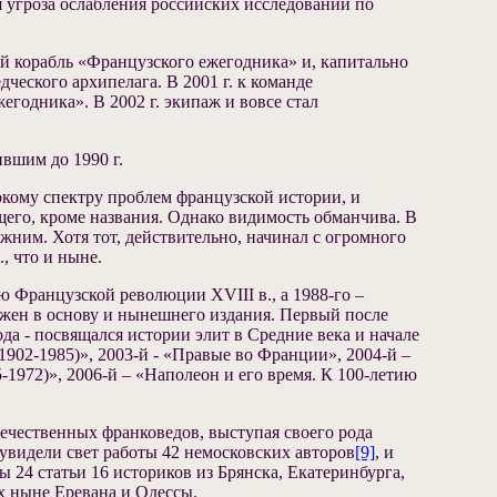
я угроза ослабления российских исследований по
ый корабль «Французского ежегодника» и, капитально
ческого архипелага. В 2001 г. к команде
егодника». В 2002 г. экипаж и вовсе стал
вшим до 1990 г.
окому спектру проблем французской истории, и
щего, кроме названия. Однако видимость обманчива. В
ним. Хотя тот, действительно, начинал с огромного
, что и ныне.
 Французской революции XVIII в., а 1988-го –
ожен в основу и нынешнего издания. Первый после
да ‑ посвящался истории элит в Средние века и начале
902-1985)», 2003-й ‑ «Правые во Франции», 2004-й –
1972)», 2006-й – «Наполеон и его время. К 100-летию
чественных франковедов, выступая своего рода
увидели свет работы 42 немосковских авторов
[9]
, и
24 статьи 16 историков из Брянска, Екатеринбурга,
ых ныне Еревана и Одессы.