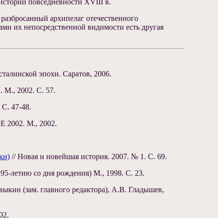
истории повседневности XVIII в.
 разбросанный архипелаг отечественного
лами их непосредственной видимости есть другая
сталинской эпохи. Саратов, 2006.
М., 2002. С. 57.
С. 47-48.
Е 2002. М., 2002.
ки)
// Новая и новейшая история. 2007. № 1. С. 69.
-летию со дня рождения) М., 1998. С. 23.
выкин (зам. главного редактора), А.В. Гладышев,
02.