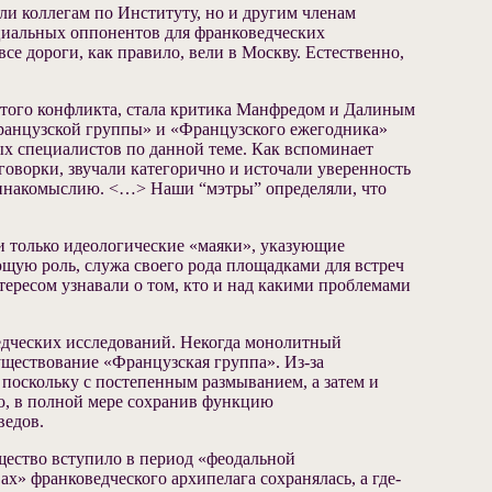
и коллегам по Институту, но и другим членам
циальных оппонентов для франковедческих
е дороги, как правило, вели в Москву. Естественно,
ытого конфликта, стала критика Манфредом и Далиным
ранцузской группы» и «Французского ежегодника»
ых специалистов по данной теме. Как вспоминает
говорки, звучали категорично и источали уверенность
 инакомыслию. <…> Наши “мэтры” определяли, что
и только идеологические «маяки», указующие
щую роль, служа своего рода площадками для встреч
тересом узнавали о том, кто и над какими проблемами
едческих исследований. Некогда монолитный
уществование «Французская группа». Из-за
 поскольку с постепенным размыванием, а затем и
ю, в полной мере сохранив функцию
ведов.
бщество вступило в период «феодальной
х» франковедческого архипелага сохранялась, а где-