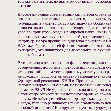
то даже развивалась, но при этом обитатели «острово
о тех не знали.
Диссертационные советы возникали по всей стране бы
поколение остепененных специалистов, так сказать, су
публикаций в институтских малотиражных сборниках, 
оппонентов из своего же или соседнего «братского» г
уровню, принятому сегодня в мировой науке, но эти 
соискателя, нежели существовавшей до последних пер
например, на ура прошла кандидатская по истории Шв
ВАКе же обратили на сей факт внимание только потому
экспертизу, окончившуюся для диссертанта не лучшим
шведской тематике.
В тот период в отечественном франковедении, как и 
остепененных историков плотность научной среды су
исследований, в нем могло принять участие уже несра
не доходили. Сошлюсь на недавно вышедшую в журнал
Французской революции XVIII в. Проанализировав, как
наполнен старыми штампами, не позволяющими говор
времени» 90-х?! Не удивительно, что на исходе того 
в этой сфере отечественной историографии: «К сожал
выпуск. Не действует сейчас и “Французская группа”
Правда, успешно развиваются такие сравнительно н
всеобщей истории РАН и другими научными учреждени