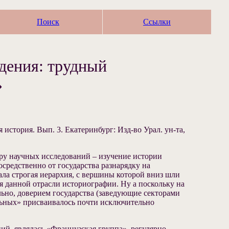
Поиск
Ссылки
дения: трудный
»
история. Вып. 3. Екатеринбург: Изд-во Урал. ун-та,
еру научных исследований – изучение истории
средственно от государства разнарядку на
ала строгая иерархия, с вершины которой вниз шли
я данной отрасли историографии. Ну а поскольку на
но, доверием государства (заведующие секторами
льных» присваивалось почти исключительно
ий, являлась «Французская группа», регулярно