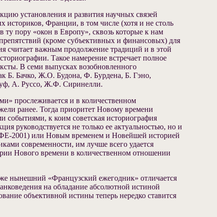
цию установления и развития научных связей
 историков, Франции, в том числе (хотя и не столь
 ту пору «окон в Европу», сквозь которые к нам
 препятствий (кроме субъективных и финансовых) для
ния считает важным продолжение традиций и в этой
сториографии. Такое намерение встречает полное
ексты. В семи выпусках возобновленного
Б. Бачко, Ж.О. Будона, Ф. Бурдена, Б. Гэно,
уф, А. Руссо, Ж.Ф. Сиринелли.
ми» прослеживается и в количественном
жели ранее. Тогда приоритет Новому времени
и событиями, к коим советская историография
ция руководствуется не только ее актуальностью, но и
(ФЕ-2001) или Новым временем и Новейшей историей
иками современности, им лучше всего удается
стории Нового времени в количественном отношении
м же нынешний «Французский ежегодник» отличается
ранковедения на обладание абсолютной истиной
вование объективной истины теперь нередко ставится