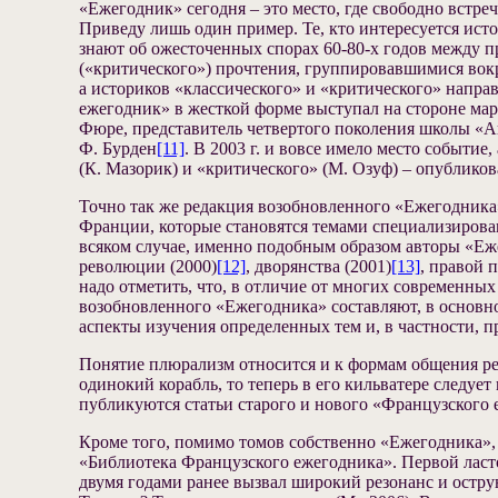
«Ежегодник» сегодня – это место, где свободно вст
Приведу лишь один пример. Те, кто интересуется исто
знают об ожесточенных спорах 60-80-х годов между 
(«критического») прочтения, группировавшимися вокр
а историков «классического» и «критического» напра
ежегодник» в жесткой форме выступал на стороне марк
Фюре, представитель четвертого поколения школы «А
Ф. Бурден
[11]
. В 2003 г. и вовсе имело место событ
(К. Мазорик) и «критического» (М. Озуф) – опубликов
Точно так же редакция возобновленного «Ежегодника
Франции, которые становятся темами специализирова
всяком случае, именно подобным образом авторы «Еж
революции (2000)
[12]
, дворянства (2001)
[13]
, правой 
надо отметить, что, в отличие от многих современн
возобновленного «Ежегодника» составляют, в основно
аспекты изучения определенных тем и, в частности, п
Понятие плюрализм относится и к формам общения ред
одинокий корабль, то теперь в его кильватере следует
публикуются статьи старого и нового «Французского 
Кроме того, помимо томов собственно «Ежегодника», 
«Библиотека Французского ежегодника». Первой ласто
двумя годами ранее вызвал широкий резонанс и острую