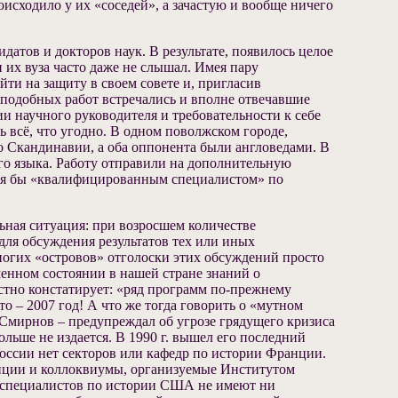
оисходило у их «соседей», а зачастую и вообще ничего
атов и докторов наук. В результате, появилось целое
и их вуза часто даже не слышал. Имея пару
ти на защиту в своем совете и, пригласив
и подобных работ встречались и вполне отвечавшие
и научного руководителя и требовательности к себе
 всё, что угодно. В одном поволжском городе,
о Скандинавии, а оба оппонента были англоведами. В
ого языка. Работу отправили на дополнительную
ался бы «квалифицированным специалистом» по
ьная ситуация: при возросшем количестве
ля обсуждения результатов тех или иных
многих «островов» отголоски этих обсуждений просто
енном состоянии в нашей стране знаний о
устно констатирует: «ряд программ по-прежнему
это – 2007 год! А что же тогда говорить о «мутном
. Смирнов – предупреждал об угрозе грядущего кризиса
льше не издается. В 1990 г. вышел его последний
России нет секторов или кафедр по истории Франции.
нции и коллоквиумы, организуемые Институтом
т специалистов по истории США не имеют ни