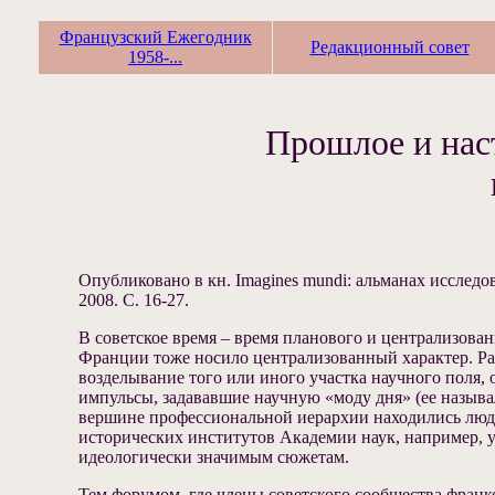
Французский Ежегодник
Редакционный совет
1958-...
Прошлое и нас
Опубликовано в кн. Imagines mundi: альманах исследо
2008. С. 16-27.
В советское время – время планового и централизова
Франции тоже носило централизованный характер. Раз
возделывание того или иного участка научного поля,
импульсы, задававшие научную «моду дня» (ее называ
вершине профессиональной иерархии находились люди
исторических институтов Академии наук, например, 
идеологически значимым сюжетам.
Тем форумом, где члены советского сообщества франк