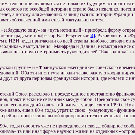
нимательно прислушиваться не только их будущим аспирантам ил
х советов по всеобщей истории в стране было невелико, потен
речет, а потому для желающих защищаться по истории Франции вс
довать обозначенной ими стезей «актуальных» тем.
ь «заблудшую овцу» на «путь истинный» приобрела форму откр
 ленинградский профессор В.Г. Ревуненков
[4]
. Руководители «Ф
м в ИВИ, куда пригласили со всей страны наиболее авторитетн
егодника», выступления «Манфреда и Далина, несмотря на все о
выявил некоторую нетерпимость руководителей “Ежегодника” к
узской группе» и «Французском ежегоднике» советского времен
дований. Оба эти института играли также важную координирую
друг от друга периодам французской истории, где коллеги с ин
ветский Союз, раскололо и прежде единое пространство франков
вов, практически не связанных между собой. Прекратила свое с
»: его последний советский выпуск увидел свет в 1990 г. Ну а
уже давно, еще в 80-е годы, утратил свою «указующую» функци
терей для профессиональной корпорации отечественных франко
 90-е годы говорить уже не приходилось: некогда обширное соо
аклизма» та или иная форма научной жизни на отдельных «острова