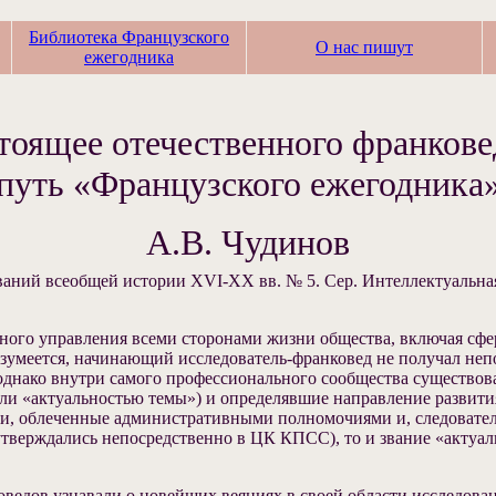
Библиотека Французского
О нас пишут
ежегодника
тоящее отечественного франкове
путь «Французского ежегодника
А.В. Чудинов
ваний всеобщей истории XVI-XX вв. № 5. Сер. Интеллектуальная 
нного управления всеми сторонами жизни общества, включая сф
умеется, начинающий исследователь-франковед не получал непо
 однако внутри самого профессионального сообщества существов
ли «актуальностью темы») и определявшие направление развити
, облеченные административными полномочиями и, следователь
утверждались непосредственно в ЦК КПСС), то и звание «актуа
оведов узнавали о новейших веяниях в своей области исследован