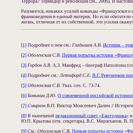
Террора? Термидор и революция (М., 2006). В настоя
Разумеется, никаких усилий команды «Французского е
франковедения в единый материк. Но если обитатели о
жизнь, отличная от их собственной, эти усилия окажут
[1]
Подробнее о нем см.:
Гладышев А.В.
Историк – рук
[2]
Оболенская С.В.
Первая попытка истории «Францу
[3]
Гордон
А.В.
А.З. Манфред – биограф Наполеона (сове
[4]
Подробнее см.:
Летчфорд С.Е.
В.Г. Ревуненков пр
[5]
Оболенская С.В
. Указ. соч. С. 73-74.
[6]
Бовыкин Д.Ю.
О современной российской историог
[7]
Смирнов В.П.
Виктор Моисеевич Далин // Историче
[8]
В нынешний
редакционный совет «Ежегодника»
вх
Ю.П. Крылова (отв. секретарь), В.С. Мирзеханов, В. П
[9]
См.:
Оболенская С.В.
Первая попытка истории «Фр