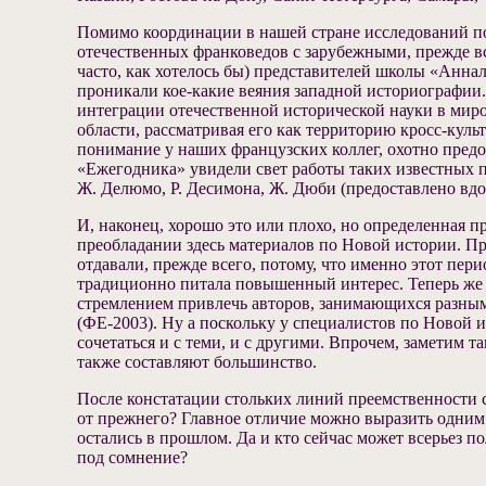
Помимо координации в нашей стране исследований п
отечественных франковедов с зарубежными, прежде вс
часто, как хотелось бы) представителей школы «Аннал
проникали кое-какие веяния западной историографии.
интеграции отечественной исторической науки в миро
области, рассматривая его как территорию кросс-ку
понимание у наших французских коллег, охотно пред
«Ежегодника» увидели свет работы таких известных пр
Ж. Делюмо, Р. Десимона, Ж. Дюби (предоставлено вдов
И, наконец, хорошо это или плохо, но определенная
преобладании здесь материалов по Новой истории. П
отдавали, прежде всего, потому, что именно этот п
традиционно питала повышенный интерес. Теперь же эт
стремлением привлечь авторов, занимающихся разны
(ФЕ-2003). Ну а поскольку у специалистов по Новой и
сочетаться и с теми, и с другими. Впрочем, заметим
также составляют большинство.
После констатации стольких линий преемственности 
от прежнего? Главное отличие можно выразить одним
остались в прошлом. Да и кто сейчас может всерьез п
под сомнение?