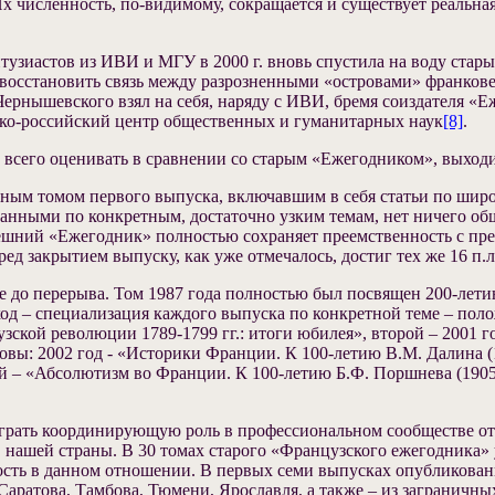
х численность, по-видимому, сокращается и существует реальна
тузиастов из ИВИ и МГУ в 2000 г. вновь спустила на воду стар
 восстановить связь между разрозненными «островами» франковед
ернышевского взял на себя, наряду с ИВИ, бремя соиздателя «Еж
ко-российский центр общественных и гуманитарных наук
[8]
.
всего оценивать в сравнении со старым «Ежегодником», выходи
вным томом первого выпуска, включавшим в себя статьи по шир
анными по конкретным, достаточно узким темам, нет ничего об
шний «Ежегодник» полностью сохраняет преемственность с преж
д закрытием выпуску, как уже отмечалось, достиг тех же 16 п.л.
 до перерыва. Том 1987 года полностью был посвящен 200-летию
од – специализация каждого выпуска по конкретной теме – пол
ской революции 1789-1799 гг.: итоги юбилея», второй – 2001 го
ы: 2002 год ‑ «Историки Франции. К 100-летию В.М. Далина (1
й – «Абсолютизм во Франции. К 100-летию Б.Ф. Поршнева (1905-
рать координирующую роль в профессиональном сообществе оте
 нашей страны. В 30 томах старого «Французского ежегодника» 
сть в данном отношении. В первых семи выпусках опубликованы 
Саратова, Тамбова, Тюмени, Ярославля, а также – из заграничн