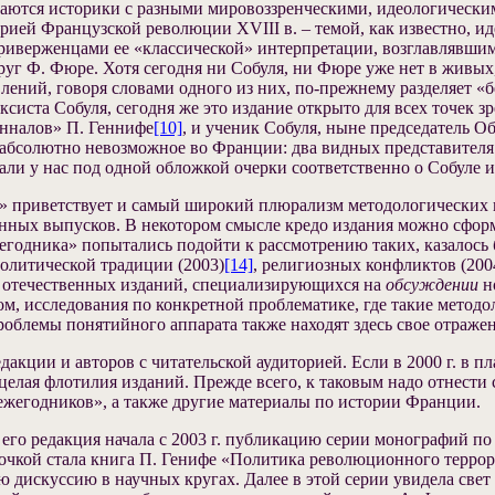
речаются историки с разными мировоззренческими, идеологическ
рией Французской революции XVIII в. – темой, как известно, ид
приверженцами ее «классической» интерпретации, возглавлявши
уг Ф. Фюре. Хотя сегодня ни Собуля, ни Фюре уже нет в живых
влений, говоря словами одного из них, по-прежнему разделяет 
систа Собуля, сегодня же это издание открыто для всех точек зр
нналов» П. Геннифе
[10]
, и ученик Собуля, ныне председатель 
ие, абсолютно невозможное во Франции: два видных представите
али у нас под одной обложкой очерки соответственно о Собуле 
» приветствует и самый широкий плюрализм методологических п
нных выпусков. В некотором смысле кредо издания можно сформ
егодника» попытались подойти к рассмотрению таких, казалось 
политической традиции (2003)
[14]
, религиозных конфликтов (200
ых отечественных изданий, специализирующихся на
обсуждении
н
м, исследования по конкретной проблематике, где такие метод
роблемы понятийного аппарата также находят здесь свое отраже
акции и авторов с читательской аудиторией. Если в 2000 г. в 
 целая флотилия изданий. Прежде всего, к таковым надо отнести 
ежегодников», а также другие материалы по истории Франции.
его редакция начала с 2003 г. публикацию серии монографий п
чкой стала книга П. Генифе «Политика революционного террора
 дискуссию в научных кругах. Далее в этой серии увидела свет