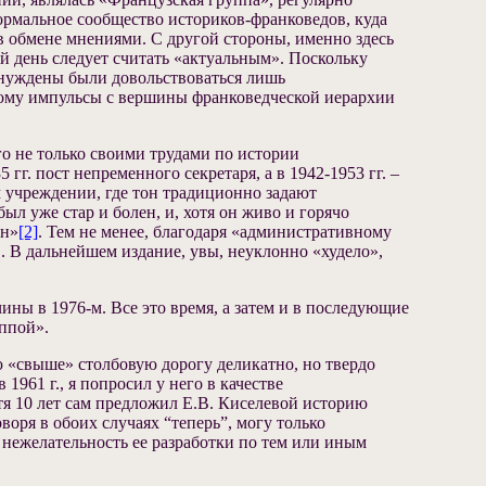
ормальное сообщество историков-франковедов, куда
в обмене мнениями. С другой стороны, именно здесь
й день следует считать «актуальным». Поскольку
ынуждены были довольствоваться лишь
орому импульсы с вершины франковедческой иерархии
го не только своими трудами по истории
г. пост непременного секретаря, а в 1942-1953 гг. –
м учреждении, где тон традиционно задают
ыл уже стар и болен, и, хотя он живо и горячо
ин»
[2]
. Тем не менее, благодаря «административному
. В дальнейшем издание, увы, неуклонно «худело»,
ины в 1976-м. Все это время, а затем и в последующие
ппой».
ю «свыше» столбовую дорогу деликатно, но твердо
961 г., я попросил у него в качестве
тя 10 лет сам предложил Е.В. Киселевой историю
оря в обоих случаях “теперь”, могу только
 нежелательность ее разработки по тем или иным