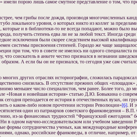
в» имели порою лишь самое смутное представление о том, что пр
стрее, чем грибы после дождя, производя многочисленных кандид
губо локального уровня, о которых никто из коллег за пределам
которые и в библиотеки-то не всегда попадают, можно было вый
орода, получить степень едва ли не за любой текст. Иногда сред
редкие исключения были скорее следствием высокой квалификаци
емен системы присвоения степеней. Гораздо же чаще защищалось
еции при том, что в совете не имелось ни одного специалиста п
, что соискатель в анкете честно признался в незнании шведск
 образом. А если бы он не признался, то сегодня уже сам счит
во многих других отраслях историографии, сложилась парадоксал
щественно снизилась. В отсутствие прежних общих «площадок» д
внимо меньшее число специалистов, чем ранее. Более того, до 
е «Новая и новейшая история» статью Д.Ю. Бовыкина о соврем
 сегодня преподается ее история в отечественных вузах, он гр
ить о каком-либо новом прочтении истории Революции»
[6]
. И 
десятилетия один из патриархов советского франковедения – В.П
ению, из-за финансовых трудностей “Французский ежегодник” бо
. Ни в одном научно-исследовательском или учебном заведении 
овые формы сотрудничества ученых, как международные конфере
ями, однако, российские франковеды, в отличие, например, о