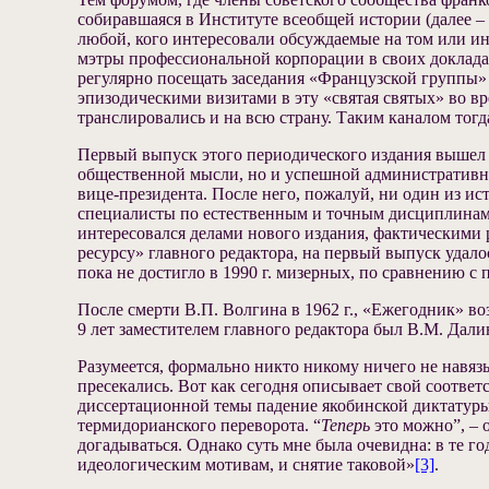
собиравшаяся в Институте всеобщей истории (далее 
любой, кого интересовали обсуждаемые на том или ин
мэтры профессиональной корпорации в своих докладах
регулярно посещать заседания «Французской группы»
эпизодическими визитами в эту «святая святых» во в
транслировались и на всю страну. Таким каналом тог
Первый выпуск этого периодического издания вышел в 
общественной мысли, но и успешной административной 
вице-президента. После него, пожалуй, ни один из ис
специалисты по естественным и точным дисциплина
интересовался делами нового издания, фактическими 
ресурсу» главного редактора, на первый выпуск удал
пока не достигло в 1990 г. мизерных, по сравнению с 
После смерти В.П. Волгина в 1962 г., «Ежегодник» во
9 лет заместителем главного редактора был В.М. Дал
Разумеется, формально никто никому ничего не навяз
пресекались. Вот как сегодня описывает свой соответ
диссертационной темы падение якобинской диктатуры.
термидорианского переворота. “
Теперь
это можно”, – 
догадываться. Однако суть мне была очевидна: в те г
идеологическим мотивам, и снятие таковой»
[3]
.