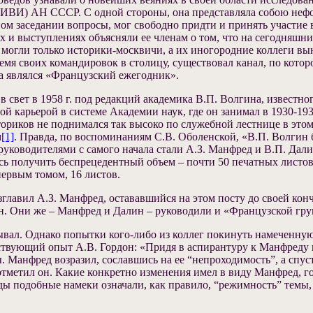
– ИВИ) АН СССР. С одной стороны, она представляла собою неф
ом заседании вопросы, мог свободно придти и принять участие 
 и выступлениях объясняли ее членам о том, что на сегодняшни
 могли только историки-москвичи, а их иногородние коллеги в
ремя своих командировок в столицу, существовал канал, по кот
да являлся «Французский ежегодник».
свет в 1958 г. под редакций академика В.П. Волгина, известно
карьерой в системе Академии наук, где он занимал в 1930-1935 г
ториков не поднимался так высоко по служебной лестнице в это
м
[1]
. Правда, по воспоминаниям С.В. Оболенской, «В.П. Волгин б
руководителями с самого начала стали А.З. Манфред и В.П. Дал
ось получить беспрецедентный объем – почти 50 печатных листов
первым томом, 16 листов.
зглавил А.З. Манфред, остававшийся на этом посту до своей конч
ин. Они же – Манфред и Далин – руководили и «Французской гру
ывал. Однако попытки кого-либо из коллег покинуть намеченну
ствующий опыт А.В. Гордон: «Придя в аспирантуру к Манфреду в 1
 Манфред возразил, сославшись на ее “непроходимость”, а спус
отметил он. Какие конкретно изменения имел в виду Манфред, гов
оды подобные намеки означали, как правило, “режимность” темы,