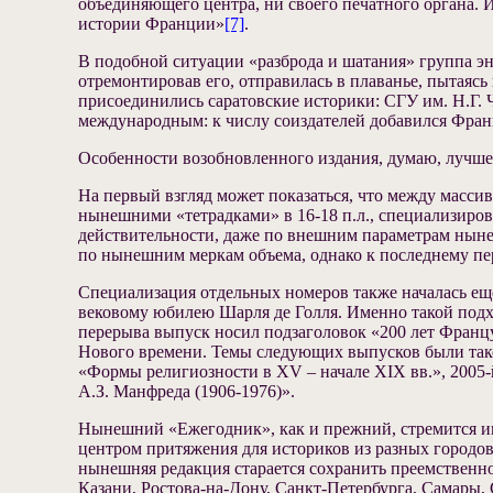
объединяющего центра, ни своего печатного органа. И
истории Франции»
[7]
.
В подобной ситуации «разброда и шатания» группа эн
отремонтировав его, отправилась в плаванье, пытаясь
присоединились саратовские историки: СГУ им. Н.Г. Ч
международным: к числу соиздателей добавился Фран
Особенности возобновленного издания, думаю, лучше 
На первый взгляд может показаться, что между масси
нынешними «тетрадками» в 16-18 п.л., специализиров
действительности, даже по внешним параметрам ныне
по нынешним меркам объема, однако к последнему пере
Специализация отдельных номеров также началась еще
вековому юбилею Шарля де Голля. Именно такой подх
перерыва выпуск носил подзаголовок «200 лет Француз
Нового времени. Темы следующих выпусков были таков
«Формы религиозности в XV – начале XIX вв.», 2005-
А.З. Манфреда (1906-1976)».
Нынешний «Ежегодник», как и прежний, стремится иг
центром притяжения для историков из разных городов
нынешняя редакция старается сохранить преемственно
Казани, Ростова-на-Дону, Санкт-Петербурга, Самары, 