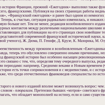
о истории Франции, прежний «Ежегодник» выполнял также функ
его, французскими. Публикуя на своих страницах работы видных
ов», «Французский ежегодник» и ранее был одним из немногих в
 Теперь, к счастью, ситуация радикально изменилась, и никаких
вую больше нет. Тем не менее, редакция возобновленного изда
льтурных контактов между различными национальными школами и
оставляющих для публикации на его страницах свои новейшие т
едставителей современной французской исторической науки, как 
ой ученого), Ж. Дюма, П. Генифе, Д. Крузе, К. Мазорика, М. Оз
 преемственность между прежним и возобновленным «Ежегодника
равда, теперь это обусловлено совершенно иными причинами, не
ериод французской истории был особенно насыщен революционным
о связано с тем, что, определяя тему очередного выпуска, редак
ми периодами: например, Средними веками и Новым временем 
стории есть точки соприкосновения и с медиевистами, и с истор
 также, что среди отечественных франковедов специалисты по и
старого и нового изданий вполне может возникнуть вопрос: че
 словом ‑
плюрализм
. Претензии бывших «мэтров» советского ф
олагать, что обладает монополией на истину, если и само сущест